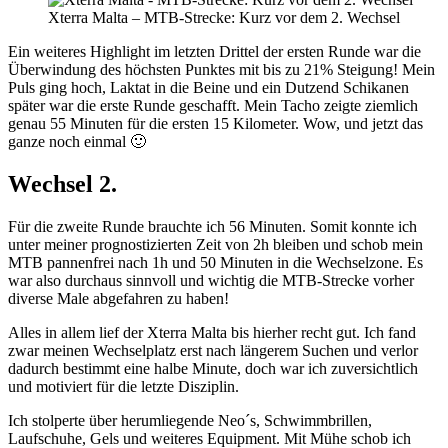
Xterra Malta – MTB-Strecke: Kurz vor dem 2. Wechsel
Ein weiteres Highlight im letzten Drittel der ersten Runde war die
Überwindung des höchsten Punktes mit bis zu 21% Steigung! Mein
Puls ging hoch, Laktat in die Beine und ein Dutzend Schikanen
später war die erste Runde geschafft. Mein Tacho zeigte ziemlich
genau 55 Minuten für die ersten 15 Kilometer. Wow, und jetzt das
ganze noch einmal 🙂
Wechsel 2.
Für die zweite Runde brauchte ich 56 Minuten. Somit konnte ich
unter meiner prognostizierten Zeit von 2h bleiben und schob mein
MTB pannenfrei nach 1h und 50 Minuten in die Wechselzone. Es
war also durchaus sinnvoll und wichtig die MTB-Strecke vorher
diverse Male abgefahren zu haben!
Alles in allem lief der Xterra Malta bis hierher recht gut. Ich fand
zwar meinen Wechselplatz erst nach längerem Suchen und verlor
dadurch bestimmt eine halbe Minute, doch war ich zuversichtlich
und motiviert für die letzte Disziplin.
Ich stolperte über herumliegende Neo´s, Schwimmbrillen,
Laufschuhe, Gels und weiteres Equipment. Mit Mühe schob ich