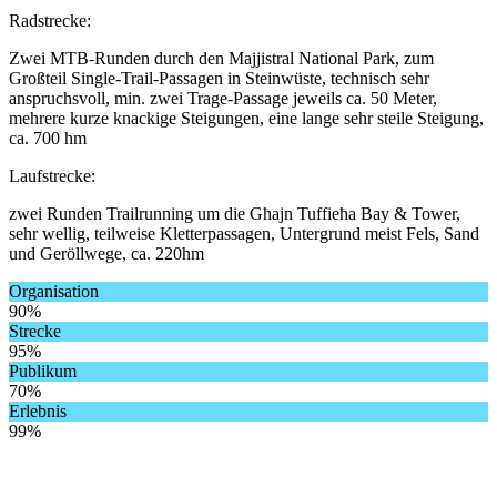
Radstrecke:
Zwei MTB-Runden durch den Majjistral National Park, zum
Großteil Single-Trail-Passagen in Steinwüste, technisch sehr
anspruchsvoll, min. zwei Trage-Passage jeweils ca. 50 Meter,
mehrere kurze knackige Steigungen, eine lange sehr steile Steigung,
ca. 700 hm
Laufstrecke:
zwei Runden Trailrunning um die Għajn Tuffieħa Bay & Tower,
sehr wellig, teilweise Kletterpassagen, Untergrund meist Fels, Sand
und Geröllwege, ca. 220hm
Organisation
90%
Strecke
95%
Publikum
70%
Erlebnis
99%