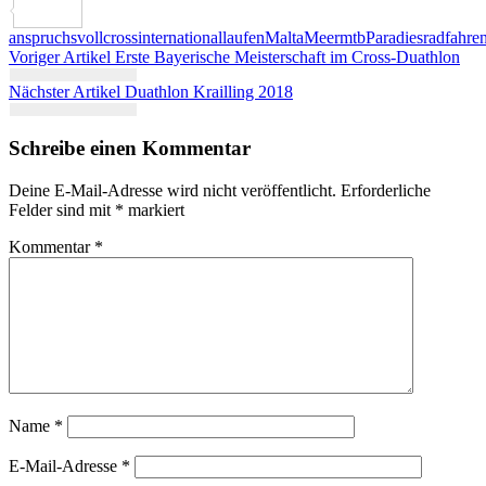
Teilen
anspruchsvoll
cross
international
laufen
Malta
Meer
mtb
Paradies
radfahre
Beitragsnavigation
Voriger Artikel
Erste Bayerische Meisterschaft im Cross-Duathlon
Nächster Artikel
Duathlon Krailling 2018
Schreibe einen Kommentar
Deine E-Mail-Adresse wird nicht veröffentlicht.
Erforderliche
Felder sind mit
*
markiert
Kommentar
*
Name
*
E-Mail-Adresse
*