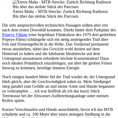
Xterra Malta – MTB-Strecke: Zurück Richtung Radisson
Blu über das steilste Stück des Parcours
Die sehr anspruchsvollen technischen Passagen sollten aber erst
nach dem ersten Downhill kommen. Direkt hinter dem Parkplatz des
Popeye Village
(eine begehbare Filmkulisse des 1979 dort gedrehten
Popeye-Films) schlängelte sich ein stetig ansteigender Trail über
Fels und Dornengeflecht in die Höhe. Das Vorderrad permanent
etwas anzuheben, dabei das Gewicht wohl dosiert auf dem
Hinterrad zu halten und die fahrbarste Idealstrecke auf dem
Untergrund anzusteuern erforderte höchste Konzentration! Dazu
noch idealen Pedaldruck einzubringen, um über die groben Felsen
hinweg zu kommen, benötige immens Energie.
Nach einigen hundert Meter fiel der Trail wieder ab, der Untergrund
blieb gleich, aber die Geschwindigkeit nahm zu. Mein Streßpegel
stieg parallel zum Gefälle an und meine Arme und Hände begannen
zu verkrampfen … ich war heilfroh als ich das kurze Stück
Teerstrasse bei der Abwasser-Aufbereitungsanlage unter meinen
Reifen spürte.
Kurzes Verschnaufen und Hände ausschütteln, bevor ich das MTB
schulterte und ca. 100 Meter über einen steinigen Steilhang in die