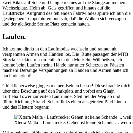
zwei Bikes auf Seite und hängte meines auf die Stange an meinem
Wechselplatz. Helm ab, Gels gegriffen und hinaus auf die
Laufstrecke. Aufgrund des fehlenden Fahrtwindes spürte ich nun die
gestiegenen Temperaturen und sah, daß die Wolken sich verzogen
und der gleißende Sonne Platz gemacht hatten.
Laufen.
Ich konnte direkt in den Laufmodus wechseln und rannte mit
verspannten Armen und Händen los. Die Rüttelpassagen der MTB-
Strecke steckten mir ordentlich in den Muskeln. Will heißen, ich
konnte beim Laufen meine Hände nur unter Scherzen zu Fäusten
machen! Derartige Verspannungen an Händen und Armen hatte ich
noch nie erlebt!
Glücklicherweise ging es meinen Beinen besser! Diese brachte mich
über eine Böschung auf den Parkplatz und vorbei am Ghajn
Tuffieha Tower zur ersten Laufrunde. Steil fiel der Weg ab und
führte Richtung Strand. Scharf links einen ausgetreten Pfad hinein
und das Klettern begann:
Xterra Malta – Laufstrecke: Gehen ist keine Schande … wenn fl
Mit zunehmder Höhe wurden die schroffen Sandstein-Formationen