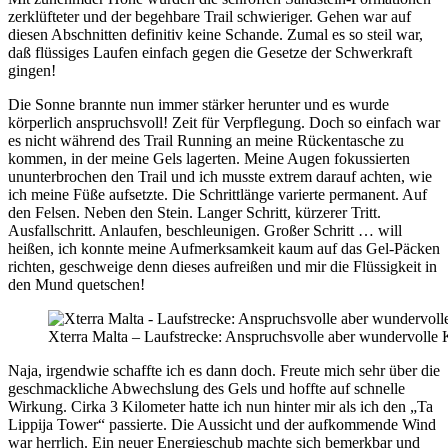
zerklüfteter und der begehbare Trail schwieriger. Gehen war auf
diesen Abschnitten definitiv keine Schande. Zumal es so steil war,
daß flüssiges Laufen einfach gegen die Gesetze der Schwerkraft
gingen!
Die Sonne brannte nun immer stärker herunter und es wurde
körperlich anspruchsvoll! Zeit für Verpflegung. Doch so einfach war
es nicht während des Trail Running an meine Rückentasche zu
kommen, in der meine Gels lagerten. Meine Augen fokussierten
ununterbrochen den Trail und ich musste extrem darauf achten, wie
ich meine Füße aufsetzte. Die Schrittlänge varierte permanent. Auf
den Felsen. Neben den Stein. Langer Schritt, kürzerer Tritt.
Ausfallschritt. Anlaufen, beschleunigen. Großer Schritt … will
heißen, ich konnte meine Aufmerksamkeit kaum auf das Gel-Päcken
richten, geschweige denn dieses aufreißen und mir die Flüssigkeit in
den Mund quetschen!
Xterra Malta – Laufstrecke: Anspruchsvolle aber wundervolle K
Naja, irgendwie schaffte ich es dann doch. Freute mich sehr über die
geschmackliche Abwechslung des Gels und hoffte auf schnelle
Wirkung. Cirka 3 Kilometer hatte ich nun hinter mir als ich den „Ta
Lippija Tower“ passierte. Die Aussicht und der aufkommende Wind
war herrlich. Ein neuer Energieschub machte sich bemerkbar und