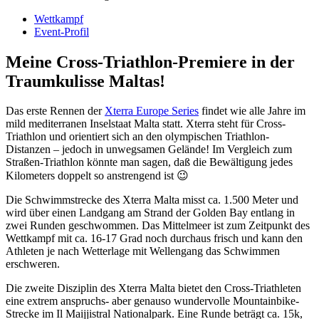
Wettkampf
Event-Profil
Meine Cross-Triathlon-Premiere in der
Traumkulisse Maltas!
Das erste Rennen der
Xterra Europe Series
findet wie alle Jahre im
mild mediterranen Inselstaat Malta statt. Xterra steht für Cross-
Triathlon und orientiert sich an den olympischen Triathlon-
Distanzen – jedoch in unwegsamen Gelände! Im Vergleich zum
Straßen-Triathlon könnte man sagen, daß die Bewältigung jedes
Kilometers doppelt so anstrengend ist 😉
Die Schwimmstrecke des Xterra Malta misst ca. 1.500 Meter und
wird über einen Landgang am Strand der Golden Bay entlang in
zwei Runden geschwommen. Das Mittelmeer ist zum Zeitpunkt des
Wettkampf mit ca. 16-17 Grad noch durchaus frisch und kann den
Athleten je nach Wetterlage mit Wellengang das Schwimmen
erschweren.
Die zweite Disziplin des Xterra Malta bietet den Cross-Triathleten
eine extrem anspruchs- aber genauso wundervolle Mountainbike-
Strecke im Il Maijjistral Nationalpark. Eine Runde beträgt ca. 15k,