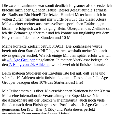
Die zweite Laufrunde war somit deutlich langsamer als die erste. Ich
brachte mich aber gut nach Hause. Besser gesagt auf die Terrasse
des Radisson Blu Hotel! Die letzten Hundert Meter konnte ich in
vollen Zügen genießen und mir wurde bewußt, daß dieser Xterra
Malta – einer meiner anspruchsvollsten sportlichen Erfahrungen
bisher – erfolgreich zu Ende ging. Beim Überquren des Ziellinie sah
ich die Zeitanzeige über mir und ich konnte nur ungläubig mit dem
Finger darauf deuten: 3 Stunden und 10 Minuten!
Meine korrekte Zielzeit betrug 3:09:11. Die Zeitanzeige wurde
bereit mit dem Start der PRO´s gestartet, weshalb meine Nettozeit
etwas geringer ausfiel. Wie ich einige Minuten später erfuhr war ich
als
46. Age Grouper
eingelaufen. In meiner Alterklasse belegte ich
den
7. Rang von 24. Athleten
, wobei zwei nicht finishen konnten.
Beim späteren Studieren der Ergebnisliste fiel auf, daß sage und
schreibe 19 Athleten nicht finishen konnten. Das sind auf alle Age
Grouper bezogen über 10% des Starterfeldes! Irre!
Mit Teilnehmern aus über 18 verschiedenen Nationen ist der Xterra
Malta eine internationale Veranstaltung der Superklasse. Nicht nur
die Atmosphäre auf der Strecke war einzigartig, auch noch viele
Stunden nach dem Finish genossen Profi´s als auch Age-Grouper
gemeinsam bei ISO, Bier (CISK) und Pasta dieses perfekt
organisierte Event unter der Sonne Maltas!