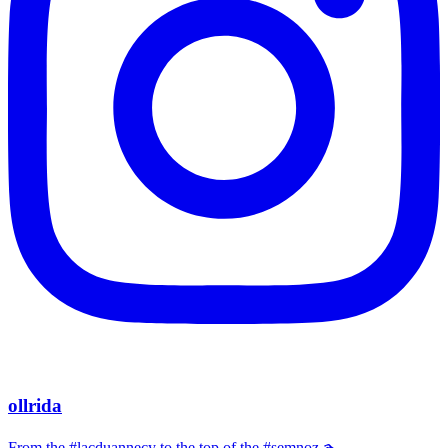
ollrida
From the #lacduannecy to the top of the #semnoz 🏊‍