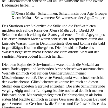
bei Einschwimmen sehr sehr kalt an. Ich wünschte mir eine zweite
Bademütze herbei …
Xterra Malta – Schwimmen: Schwimmstart der Age-Grouper
Das Starthorn zerriß plötzlich die Stille und die Profi-Athleten
machten sich auf die Reise des Xterra Malta 2018. Direkt 30
Sekunden danach erklang das Startsignal erneut für die Agegrouper.
Die ersten hundert Meter waren sehr seicht. Ich sprintete durch das
knietiefe Wasser, ging in Delphinsprünge über und konnte sehr bald
in gemäßtiges Kraulen übergehen. Die türkisblaue Farbe des
Wassers begeisterte mich! Ebenso die klare direkte Sicht auf den
sandigen Meeresboden! Einfach herrlich!
Die roten Bojen des Schwimmkurs waren durch die Vielzahl an
roten Badekappen und kreisenden Arme sehr schwer auszumachen.
Weshalb ich mich voll auf den Orientierungsinn meiner
Mitschwimmer verließ. Der erste Wendepunkt war schnell erreicht,
der zweite ebenso. Glücklicherweise konnte ich mich an diesen
Stellen dem gröbsten Geprügel entziehen. Die erste Schwimmrunde
verging zügig und der Landgang brachte nochmal deutlich meinen
Puls nach oben. Mit weniger eleganten Delphinsprüngen als beim
ersten Mal brachte ich mich in tiefere Gewässer der Golden Bay und
genoß erneut den Geschmack, die Farben- und Geräuschkulisse des
Mittelmeeres.