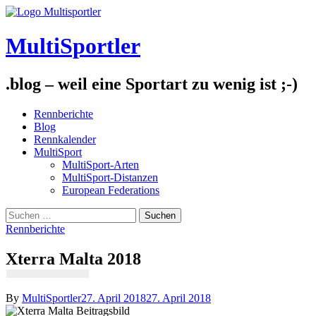
Skip
to
content
MultiSportler
.blog – weil eine Sportart zu wenig ist ;-)
Rennberichte
Blog
Rennkalender
MultiSport
MultiSport-Arten
MultiSport-Distanzen
European Federations
Suchen
nach:
Rennberichte
Xterra Malta 2018
By
MultiSportler
27. April 2018
27. April 2018