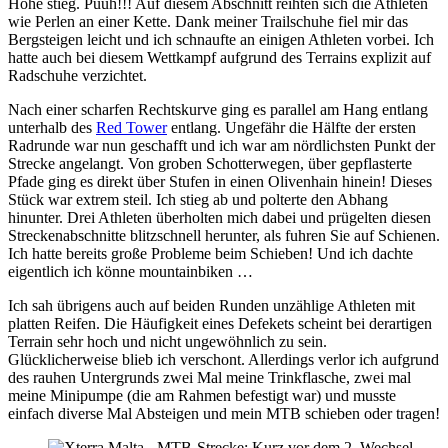
Höhe stieg. Puuh!!! Auf diesem Abschnitt reihten sich die Athleten
wie Perlen an einer Kette. Dank meiner Trailschuhe fiel mir das
Bergsteigen leicht und ich schnaufte an einigen Athleten vorbei. Ich
hatte auch bei diesem Wettkampf aufgrund des Terrains explizit auf
Radschuhe verzichtet.
Nach einer scharfen Rechtskurve ging es parallel am Hang entlang
unterhalb des
Red Tower
entlang. Ungefähr die Hälfte der ersten
Radrunde war nun geschafft und ich war am nördlichsten Punkt der
Strecke angelangt. Von groben Schotterwegen, über gepflasterte
Pfade ging es direkt über Stufen in einen Olivenhain hinein! Dieses
Stück war extrem steil. Ich stieg ab und polterte den Abhang
hinunter. Drei Athleten überholten mich dabei und prügelten diesen
Streckenabschnitte blitzschnell herunter, als fuhren Sie auf Schienen.
Ich hatte bereits große Probleme beim Schieben! Und ich dachte
eigentlich ich könne mountainbiken …
Ich sah übrigens auch auf beiden Runden unzählige Athleten mit
platten Reifen. Die Häufigkeit eines Defekets scheint bei derartigen
Terrain sehr hoch und nicht ungewöhnlich zu sein.
Glücklicherweise blieb ich verschont. Allerdings verlor ich aufgrund
des rauhen Untergrunds zwei Mal meine Trinkflasche, zwei mal
meine Minipumpe (die am Rahmen befestigt war) und musste
einfach diverse Mal Absteigen und mein MTB schieben oder tragen!