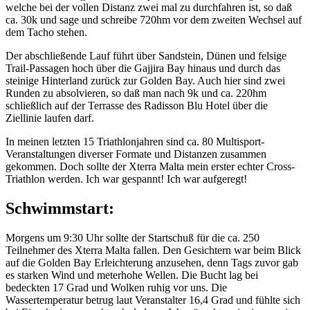
welche bei der vollen Distanz zwei mal zu durchfahren ist, so daß
ca. 30k und sage und schreibe 720hm vor dem zweiten Wechsel auf
dem Tacho stehen.
Der abschließende Lauf führt über Sandstein, Dünen und felsige
Trail-Passagen hoch über die Gajjira Bay hinaus und durch das
steinige Hinterland zurück zur Golden Bay. Auch hier sind zwei
Runden zu absolvieren, so daß man nach 9k und ca. 220hm
schließlich auf der Terrasse des Radisson Blu Hotel über die
Ziellinie laufen darf.
In meinen letzten 15 Triathlonjahren sind ca. 80 Multisport-
Veranstaltungen diverser Formate und Distanzen zusammen
gekommen. Doch sollte der Xterra Malta mein erster echter Cross-
Triathlon werden. Ich war gespannt! Ich war aufgeregt!
Schwimmstart:
Morgens um 9:30 Uhr sollte der Startschuß für die ca. 250
Teilnehmer des Xterra Malta fallen. Den Gesichtern war beim Blick
auf die Golden Bay Erleichterung anzusehen, denn Tags zuvor gab
es starken Wind und meterhohe Wellen. Die Bucht lag bei
bedeckten 17 Grad und Wolken ruhig vor uns. Die
Wassertemperatur betrug laut Veranstalter 16,4 Grad und fühlte sich