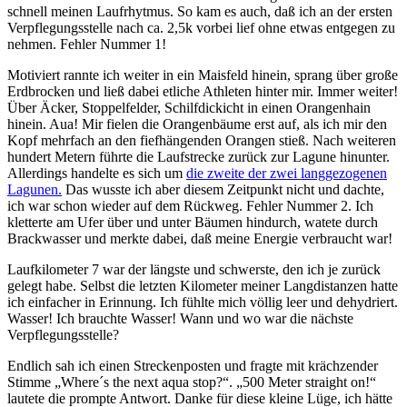
schnell meinen Laufrhytmus. So kam es auch, daß ich an der ersten
Verpflegungsstelle nach ca. 2,5k vorbei lief ohne etwas entgegen zu
nehmen. Fehler Nummer 1!
Motiviert rannte ich weiter in ein Maisfeld hinein, sprang über große
Erdbrocken und ließ dabei etliche Athleten hinter mir. Immer weiter!
Über Äcker, Stoppelfelder, Schilfdickicht in einen Orangenhain
hinein. Aua! Mir fielen die Orangenbäume erst auf, als ich mir den
Kopf mehrfach an den fiefhängenden Orangen stieß. Nach weiteren
hundert Metern führte die Laufstrecke zurück zur Lagune hinunter.
Allerdings handelte es sich um
die zweite der zwei langgezogenen
Lagunen.
Das wusste ich aber diesem Zeitpunkt nicht und dachte,
ich war schon wieder auf dem Rückweg. Fehler Nummer 2. Ich
kletterte am Ufer über und unter Bäumen hindurch, watete durch
Brackwasser und merkte dabei, daß meine Energie verbraucht war!
Laufkilometer 7 war der längste und schwerste, den ich je zurück
gelegt habe. Selbst die letzten Kilometer meiner Langdistanzen hatte
ich einfacher in Erinnung. Ich fühlte mich völlig leer und dehydriert.
Wasser! Ich brauchte Wasser! Wann und wo war die nächste
Verpflegungsstelle?
Endlich sah ich einen Streckenposten und fragte mit krächzender
Stimme „Where´s the next aqua stop?“. „500 Meter straight on!“
lautete die prompte Antwort. Danke für diese kleine Lüge, ich hätte