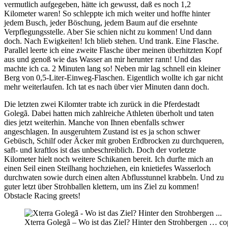
vermutlich aufgegeben, hätte ich gewusst, daß es noch 1,2
Kilometer waren! So schleppte ich mich weiter und hoffte hinter
jedem Busch, jeder Böschung, jedem Baum auf die ersehnte
Verpflegungsstelle. Aber Sie schien nicht zu kommen! Und dann
doch. Nach Ewigkeiten! Ich blieb stehen. Und trank. Eine Flasche.
Parallel leerte ich eine zweite Flasche über meinen überhitzten Kopf
aus und genoß wie das Wasser an mir herunter rann! Und das
machte ich ca. 2 Minuten lang so! Neben mir lag schnell ein kleiner
Berg von 0,5-Liter-Einweg-Flaschen. Eigentlich wollte ich gar nicht
mehr weiterlaufen. Ich tat es nach über vier Minuten dann doch.
Die letzten zwei Kilomter trabte ich zurück in die Pferdestadt
Golegã. Dabei hatten mich zahlreiche Athleten überholt und taten
dies jetzt weiterhin. Manche von Ihnen ebenfalls schwer
angeschlagen. In ausgeruhtem Zustand ist es ja schon schwer
Gebüsch, Schilf oder Äcker mit groben Erdbrocken zu durchqueren,
saft- und kraftlos ist das unbeschreiblich. Doch der vorletzte
Kilometer hielt noch weitere Schikanen bereit. Ich durfte mich an
einen Seil einen Steilhang hochziehen, ein knietiefes Wasserloch
durchwaten sowie durch einen alten Abflusstunnel krabbeln. Und zu
guter letzt über Strohballen klettern, um ins Ziel zu kommen!
Obstacle Racing greets!
Xterra Golegã – Wo ist das Ziel? Hinter den Strohbergen … cop