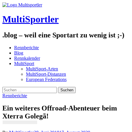
Skip
to
content
MultiSportler
.blog – weil eine Sportart zu wenig ist ;-)
Rennberichte
Blog
Rennkalender
MultiSport
MultiSport-Arten
MultiSport-Distanzen
European Federations
Suchen
nach:
Rennberichte
Ein weiteres Offroad-Abenteuer beim
Xterra Golegã!