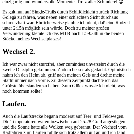
einzigartig und wundervolle Momente. Trotz aller Schinderei 😉
Es galt nun auf Single-Trails durch Schilfdickicht zurück Richtung
Golegã zu fahren, was neben einer schlechten Sicht durchaus
schmerzhaft war. Ehrlicherweise glaubte ich nicht, daß eine Radzeit
unter 2:15h möglich sein würde. Doch zu meiner großen
Verwunderung klemte ich das MTB nach 1:59:34h in die beiden
Stöcke meines Wechselplatzes!
Wechsel 2.
Ich war zwar nicht sturzfrei, aber zumindest unversehrt durch die
zweite Disziplin gekommen. Zudem besser als gedacht. Optmistisch
nahm ich den Helm ab, griff nach meinen Gels und drehte meine
Startnummer nach vorne. Zu diesem Zeitpunkt dachte ich das
Gröbste überstanden zu haben. Zum Glück wusste ich nicht, was
noch kommen sollte!
Laufen.
Auch die Laufstrecke begann moderat auf Teer- und Feldwegen.
Die Temperaturen waren inzwischen auf 25-28 Grad angestiegen
und die Sonne hatte alle Wolken weg gebrannt. Der Wechsel vom
Radfahren zum Laufen fühlte sich trotz allem gut an und ich fand