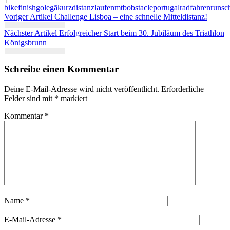
bike
finish
golegã
kurzdistanz
laufen
mtb
obstacle
portugal
radfahren
run
sc
Beitragsnavigation
Voriger Artikel
Challenge Lisboa – eine schnelle Mitteldistanz!
Nächster Artikel
Erfolgreicher Start beim 30. Jubiläum des Triathlon
Königsbrunn
Schreibe einen Kommentar
Deine E-Mail-Adresse wird nicht veröffentlicht.
Erforderliche
Felder sind mit
*
markiert
Kommentar
*
Name
*
E-Mail-Adresse
*