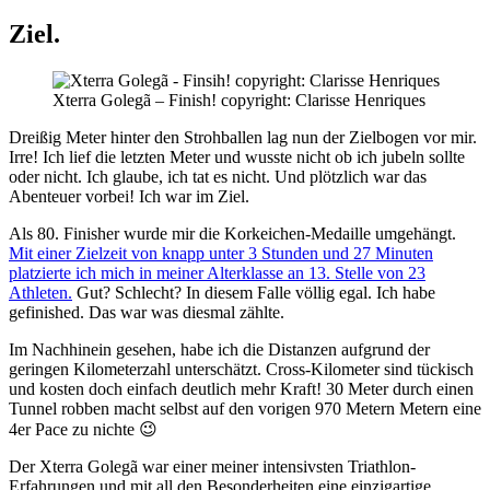
Ziel.
Xterra Golegã – Finish! copyright: Clarisse Henriques
Dreißig Meter hinter den Strohballen lag nun der Zielbogen vor mir.
Irre! Ich lief die letzten Meter und wusste nicht ob ich jubeln sollte
oder nicht. Ich glaube, ich tat es nicht. Und plötzlich war das
Abenteuer vorbei! Ich war im Ziel.
Als 80. Finisher wurde mir die Korkeichen-Medaille umgehängt.
Mit einer Zielzeit von knapp unter 3 Stunden und 27 Minuten
platzierte ich mich in meiner Alterklasse an 13. Stelle von 23
Athleten.
Gut? Schlecht? In diesem Falle völlig egal. Ich habe
gefinished. Das war was diesmal zählte.
Im Nachhinein gesehen, habe ich die Distanzen aufgrund der
geringen Kilometerzahl unterschätzt. Cross-Kilometer sind tückisch
und kosten doch einfach deutlich mehr Kraft! 30 Meter durch einen
Tunnel robben macht selbst auf den vorigen 970 Metern Metern eine
4er Pace zu nichte 😉
Der Xterra Golegã war einer meiner intensivsten Triathlon-
Erfahrungen und mit all den Besonderheiten eine einzigartige