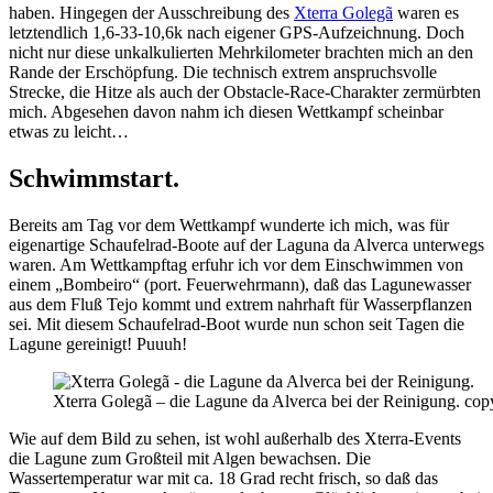
haben. Hingegen der Ausschreibung des
Xterra Golegã
waren es
letztendlich 1,6-33-10,6k nach eigener GPS-Aufzeichnung. Doch
nicht nur diese unkalkulierten Mehrkilometer brachten mich an den
Rande der Erschöpfung. Die technisch extrem anspruchsvolle
Strecke, die Hitze als auch der Obstacle-Race-Charakter zermürbten
mich. Abgesehen davon nahm ich diesen Wettkampf scheinbar
etwas zu leicht…
Schwimmstart.
Bereits am Tag vor dem Wettkampf wunderte ich mich, was für
eigenartige Schaufelrad-Boote auf der Laguna da Alverca unterwegs
waren. Am Wettkampftag erfuhr ich vor dem Einschwimmen von
einem „Bombeiro“ (port. Feuerwehrmann), daß das Lagunewasser
aus dem Fluß Tejo kommt und extrem nahrhaft für Wasserpflanzen
sei. Mit diesem Schaufelrad-Boot wurde nun schon seit Tagen die
Lagune gereinigt! Puuuh!
Xterra Golegã – die Lagune da Alverca bei der Reinigung. cop
Wie auf dem Bild zu sehen, ist wohl außerhalb des Xterra-Events
die Lagune zum Großteil mit Algen bewachsen. Die
Wassertemperatur war mit ca. 18 Grad recht frisch, so daß das