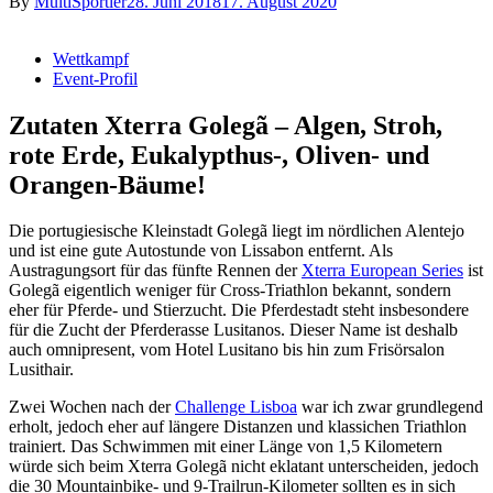
By
MultiSportler
28. Juni 2018
17. August 2020
Wettkampf
Event-Profil
Zutaten Xterra Golegã – Algen, Stroh,
rote Erde, Eukalypthus-, Oliven- und
Orangen-Bäume!
Die portugiesische Kleinstadt Golegã liegt im nördlichen Alentejo
und ist eine gute Autostunde von Lissabon entfernt. Als
Austragungsort für das fünfte Rennen der
Xterra European Series
ist
Golegã eigentlich weniger für Cross-Triathlon bekannt, sondern
eher für Pferde- und Stierzucht. Die Pferdestadt steht insbesondere
für die Zucht der Pferderasse Lusitanos. Dieser Name ist deshalb
auch omnipresent, vom Hotel Lusitano bis hin zum Frisörsalon
Lusithair.
Zwei Wochen nach der
Challenge Lisboa
war ich zwar grundlegend
erholt, jedoch eher auf längere Distanzen und klassichen Triathlon
trainiert. Das Schwimmen mit einer Länge von 1,5 Kilometern
würde sich beim Xterra Golegã nicht eklatant unterscheiden, jedoch
die 30 Mountainbike- und 9-Trailrun-Kilometer sollten es in sich