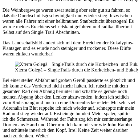
Die Weinbergwege waren zwar steinig aber sehr gut zu fahren, so
daß die Durchschnittsgeschwinigkeit nun wieder stieg. Inzwischen
waren alle Fahrer mit einer hellbraunen Staubschicht überzogen! Es
wurde meines Erachtens sehr riskant gefahren und radikal überholt.
Selbst auf den Single-Trail-Abschnitten.
Das Landschaftsbild ändert sich mit dem Erreichen der Eukalyptus-
Plantagen und es wurde noch steiniger und trockener. Diese Düfte
waren einfach wunderbar!
Xterra Golegã – SingleTrails durch die Korkeichen- und Eukal
Bei einer steilen Abfahrt auf groben Geröll passierte es plötzlich und
ich konnte das Vorderrad nicht mehr halten. Ich rutschte mit dem
gesamten Rad den Abhang herunter und schaffte es gerade noch
meinen Abgang über den Lenker abzuwenden, indem ich seitlich
vom Rad sprang und mich in eine Dornenhecke rettete. Mit sehr viel
Adrenalin im Blut rappelte ich mich wieder auf, schnappte mir mein
Rad und stieg wieder auf. Erst einige hundert Meter später, spürte
ich die Schmerzen. Während der Fahrt zog ich mir zentimeterlange
Dornen aus Hand und Oberarm. Ich kam mir vor wie John Rambo
und schüttele innerlich den Kopf. Irre! Keine Zeit weiter darüber
nach zu denken. Weiter!