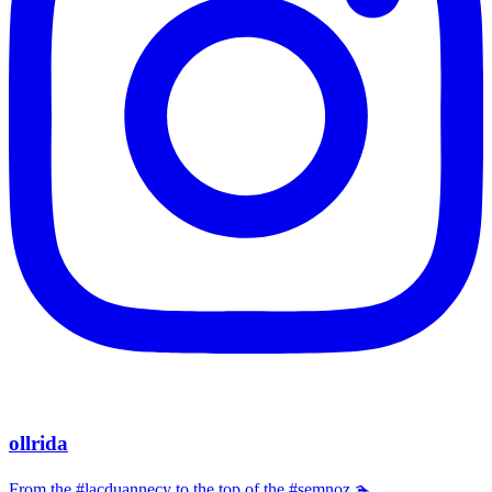
ollrida
From the #lacduannecy to the top of the #semnoz 🏊‍