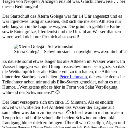
Tragen von Neopren-Anzügen erlaubt war. Glücklicherweise … bei
diesen Bedinungen!
Der Startschuß des Xterra Golegã war für 14 Uhr angesetzt und es
war irgendwie lustig anzusehen, daß sich die meisten Athleten nur
sehr langsam in die Lagune wagten. Die grünlich-gelbliche Farbe
sowie Entengrütze, Pferdemist und die Unzahl an Wasserpflanzen
waren wohl nicht nur für mich abstossend!
Xterra Golegã – Schwimmstart – copyright: www.vonimhoff-fo
Es dauerte somit etwas länger bis alle Athleten im Wasser waren. Im
Wasser hingegen war der Drang loszuschwimmen sehr groß, so daß
die Wettkampfrichter alle Hände voll zu tun hatten, die Athleten
hinter den Startbojen zu halten.
Peter Lehmann
, der zweite deutsche
Teilnehmer neben mir und als Elite-Starter gemeldet, nahm es mit
Humor. „Wenigstens gibt es hier in Form von Salat Verpflegung
während des Schwimmens!“ 😉
Der Start verzögerte sich um cirka 15 Minuten. Als es endlich
soweit war wirbelten 164 Athleten das Wasser der Lagune auf –
samt allen was darin zu finden war 🙂 Ich schwamm mit normalem
Tempo los und hoffte schnell die beiden Schwimmrunden inkl.
Landgang hinter mich zu bringen. Überall war Gestrüpp, Algen und
Wasserpflanzen! Beim Beinschlag spürte ich Schlingpflanzen. Beim