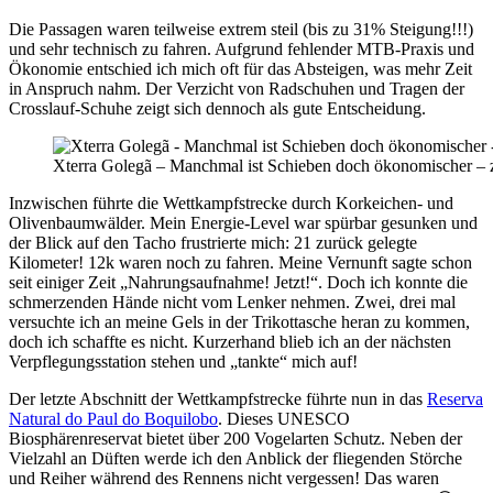
Die Passagen waren teilweise extrem steil (bis zu 31% Steigung!!!)
und sehr technisch zu fahren. Aufgrund fehlender MTB-Praxis und
Ökonomie entschied ich mich oft für das Absteigen, was mehr Zeit
in Anspruch nahm. Der Verzicht von Radschuhen und Tragen der
Crosslauf-Schuhe zeigt sich dennoch als gute Entscheidung.
Xterra Golegã – Manchmal ist Schieben doch ökonomischer – z
Inzwischen führte die Wettkampfstrecke durch Korkeichen- und
Olivenbaumwälder. Mein Energie-Level war spürbar gesunken und
der Blick auf den Tacho frustrierte mich: 21 zurück gelegte
Kilometer! 12k waren noch zu fahren. Meine Vernunft sagte schon
seit einiger Zeit „Nahrungsaufnahme! Jetzt!“. Doch ich konnte die
schmerzenden Hände nicht vom Lenker nehmen. Zwei, drei mal
versuchte ich an meine Gels in der Trikottasche heran zu kommen,
doch ich schaffte es nicht. Kurzerhand blieb ich an der nächsten
Verpflegungsstation stehen und „tankte“ mich auf!
Der letzte Abschnitt der Wettkampfstrecke führte nun in das
Reserva
Natural do Paul do Boquilobo
. Dieses UNESCO
Biosphärenreservat bietet über 200 Vogelarten Schutz. Neben der
Vielzahl an Düften werde ich den Anblick der fliegenden Störche
und Reiher während des Rennens nicht vergessen! Das waren