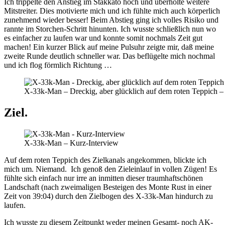
Ich trippelte den Anstieg im Stakkato hoch und überholte weitere
Mitstreiter. Dies motivierte mich und ich fühlte mich auch körperlich
zunehmend wieder besser! Beim Abstieg ging ich volles Risiko und
rannte im Storchen-Schritt hinunten. Ich wusste schließlich nun wo
es einfacher zu laufen war und konnte somit nochmals Zeit gut
machen! Ein kurzer Blick auf meine Pulsuhr zeigte mir, daß meine
zweite Runde deutlich schneller war. Das beflügelte mich nochmal
und ich flog förmlich Richtung …
X-33k-Man – Dreckig, aber glücklich auf dem roten Tep
Ziel.
X-33k-Man – Kurz-Interview
Auf dem roten Teppich des Zielkanals angekommen, blickte ich
mich um. Niemand. Ich genoß den Zieleinlauf in vollen Zügen! Es
fühlte sich einfach nur irre an inmitten dieser traumhaftschönen
Landschaft (nach zweimaligen Besteigen des Monte Rust in einer
Zeit von 39:04) durch den Zielbogen des X-33k-Man hindurch zu
laufen.
Ich wusste zu diesem Zeitpunkt weder meinen Gesamt- noch AK-