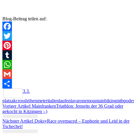
Blog-Beitrag teilen auf:
Facebook
Twitter
Pinterest
Tumblr
WhatsApp
Gmail
3.
3.
Teilen
platz
ak
cross
höhenmeter
italien
laufen
lavarone
mountainbiking
mtb
podes
Beitragsnavigation
Voriger Artikel
MainfrankenTriathlon: Jenseits der 36 Grad oder
gekocht in Kitzingen ;-)
Nächster Artikel
DoksyRace overpaced – Euphorie und Leid in der
Tschechei!