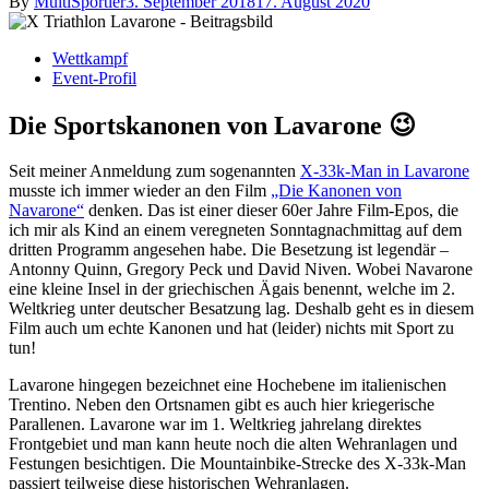
By
MultiSportler
3. September 2018
17. August 2020
Wettkampf
Event-Profil
Die Sportskanonen von Lavarone 😉
Seit meiner Anmeldung zum sogenannten
X-33k-Man in Lavarone
musste ich immer wieder an den Film
„Die Kanonen von
Navarone“
denken. Das ist einer dieser 60er Jahre Film-Epos, die
ich mir als Kind an einem veregneten Sonntagnachmittag auf dem
dritten Programm angesehen habe. Die Besetzung ist legendär –
Antonny Quinn, Gregory Peck und David Niven. Wobei Navarone
eine kleine Insel in der griechischen Ägais benennt, welche im 2.
Weltkrieg unter deutscher Besatzung lag. Deshalb geht es in diesem
Film auch um echte Kanonen und hat (leider) nichts mit Sport zu
tun!
Lavarone hingegen bezeichnet eine Hochebene im italienischen
Trentino. Neben den Ortsnamen gibt es auch hier kriegerische
Parallenen. Lavarone war im 1. Weltkrieg jahrelang direktes
Frontgebiet und man kann heute noch die alten Wehranlagen und
Festungen besichtigen. Die Mountainbike-Strecke des X-33k-Man
passiert teilweise diese historischen Wehranlagen.