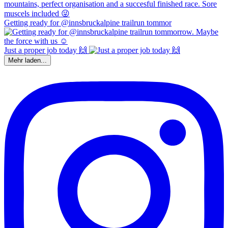
Getting ready for @innsbruckalpine trailrun tommor
Just a proper job today 🙌
Mehr laden...