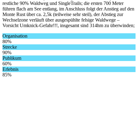
restliche 90% Waldweg und SingleTrails; die ersten 700 Meter
führen flach am See entlang, im Anschluss folgt der Anstieg auf den
Monte Rust über ca. 2,5k (teilweise sehr steil), der Abstieg zur
Wechselzone verläuft über ausgespühlte felsige Waldwege –
Vorsicht Umknick-Gefahr!!!, insgesamt sind 314hm zu überwinden;
Organisation
80%
Strecke
90%
Publikum
60%
Erlebnis
85%