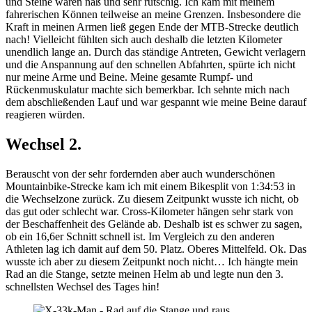
und Steine waren naß und sehr rutschig. Ich kam mit meinem
fahrerischen Können teilweise an meine Grenzen. Insbesondere die
Kraft in meinen Armen ließ gegen Ende der MTB-Strecke deutlich
nach! Vielleicht fühlten sich auch deshalb die letzten Kilometer
unendlich lange an. Durch das ständige Antreten, Gewicht verlagern
und die Anspannung auf den schnellen Abfahrten, spürte ich nicht
nur meine Arme und Beine. Meine gesamte Rumpf- und
Rückenmuskulatur machte sich bemerkbar. Ich sehnte mich nach
dem abschließenden Lauf und war gespannt wie meine Beine darauf
reagieren würden.
Wechsel 2.
Berauscht von der sehr fordernden aber auch wunderschönen
Mountainbike-Strecke kam ich mit einem Bikesplit von 1:34:53 in
die Wechselzone zurück. Zu diesem Zeitpunkt wusste ich nicht, ob
das gut oder schlecht war. Cross-Kilometer hängen sehr stark von
der Beschaffenheit des Gelände ab. Deshalb ist es schwer zu sagen,
ob ein 16,6er Schnitt schnell ist. Im Vergleich zu den anderen
Athleten lag ich damit auf dem 50. Platz. Oberes Mittelfeld. Ok. Das
wusste ich aber zu diesem Zeitpunkt noch nicht… Ich hängte mein
Rad an die Stange, setzte meinen Helm ab und legte nun den 3.
schnellsten Wechsel des Tages hin!