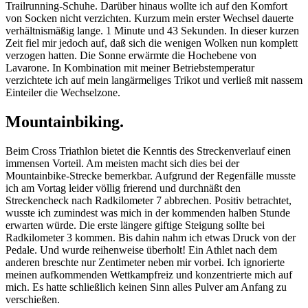
Trailrunning-Schuhe. Darüber hinaus wollte ich auf den Komfort
von Socken nicht verzichten. Kurzum mein erster Wechsel dauerte
verhältnismäßig lange. 1 Minute und 43 Sekunden. In dieser kurzen
Zeit fiel mir jedoch auf, daß sich die wenigen Wolken nun komplett
verzogen hatten. Die Sonne erwärmte die Hochebene von
Lavarone. In Kombination mit meiner Betriebstemperatur
verzichtete ich auf mein langärmeliges Trikot und verließ mit nassem
Einteiler die Wechselzone.
Mountainbiking.
Beim Cross Triathlon bietet die Kenntis des Streckenverlauf einen
immensen Vorteil. Am meisten macht sich dies bei der
Mountainbike-Strecke bemerkbar. Aufgrund der Regenfälle musste
ich am Vortag leider völlig frierend und durchnäßt den
Streckencheck nach Radkilometer 7 abbrechen. Positiv betrachtet,
wusste ich zumindest was mich in der kommenden halben Stunde
erwarten würde. Die erste längere giftige Steigung sollte bei
Radkilometer 3 kommen. Bis dahin nahm ich etwas Druck von der
Pedale. Und wurde reihenweise überholt! Ein Athlet nach dem
anderen breschte nur Zentimeter neben mir vorbei. Ich ignorierte
meinen aufkommenden Wettkampfreiz und konzentrierte mich auf
mich. Es hatte schließlich keinen Sinn alles Pulver am Anfang zu
verschießen.