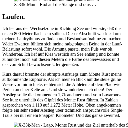
X-33k-Man – Rad auf die Stange und raus …
Laufen.
Ich lief aus der Wechselzone in Richtung See und wusste, daß die
ersten 800 Meter flach sein sollten. Dieser Abschnitt war ideal um
meinen Laufrythmus zu finden und Bestandsaufnahme zu machen.
Wider Ewarten fühlten sich meine radgeplagten Beine in der Lauf-
Belastung sofort wohl. Die Atmung passte, mein Puls war ok.
Wunderbar. Ich lief auf Kies westlich am See entlang und konnte
zumindest noch auf diesen Metern die Farbe des Seewassers und
das von Schilf bewachsene Ufer genießen.
Kurz darauf bremste der abrupte Aufstiegs zum Monte Rust meine
aufkommende Euphorie. Als ich meinen Blick auf die steile grüne
Wiese vor mir richtete, reihten sich die Athleten auf dem Pfad wie
Perlen an einer Kette auf. Und sie wanderten nach oben! Der
Anstieg sollte die kommenden 1,7k andauern und vom Lavarone-
See kurz unterhalb des Gipfel des Monte Rust führen. In Zahlen
gesprochen von 1.110 auf 1.272 Meter Höhe. Oben angekommen
folgte ein sehr steiler Abstieg über technisch anspruchsvolle Single-
Trails bei nur einem knappen Kilometer. Und das ganze zweimal.