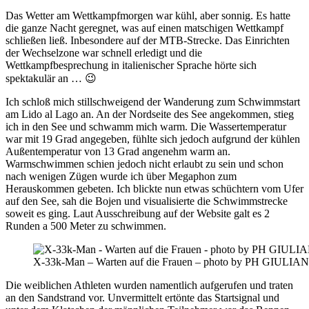
Das Wetter am Wettkampfmorgen war kühl, aber sonnig. Es hatte
die ganze Nacht geregnet, was auf einen matschigen Wettkampf
schließen ließ. Inbesondere auf der MTB-Strecke. Das Einrichten
der Wechselzone war schnell erledigt und die
Wettkampfbesprechung in italienischer Sprache hörte sich
spektakulär an … 😉
Ich schloß mich stillschweigend der Wanderung zum Schwimmstart
am Lido al Lago an. An der Nordseite des See angekommen, stieg
ich in den See und schwamm mich warm. Die Wassertemperatur
war mit 19 Grad angegeben, fühlte sich jedoch aufgrund der kühlen
Außentemperatur von 13 Grad angenehm warm an.
Warmschwimmen schien jedoch nicht erlaubt zu sein und schon
nach wenigen Zügen wurde ich über Megaphon zum
Herauskommen gebeten. Ich blickte nun etwas schüchtern vom Ufer
auf den See, sah die Bojen und visualisierte die Schwimmstrecke
soweit es ging. Laut Ausschreibung auf der Website galt es 2
Runden a 500 Meter zu schwimmen.
X-33k-Man – Warten auf die Frauen – photo by PH GI
Die weiblichen Athleten wurden namentlich aufgerufen und traten
an den Sandstrand vor. Unvermittelt ertönte das Startsignal und