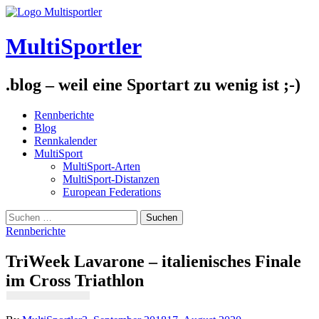
Skip
to
content
MultiSportler
.blog – weil eine Sportart zu wenig ist ;-)
Rennberichte
Blog
Rennkalender
MultiSport
MultiSport-Arten
MultiSport-Distanzen
European Federations
Suchen
nach:
Rennberichte
TriWeek Lavarone – italienisches Finale
im Cross Triathlon