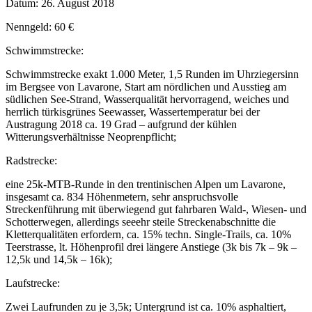
Datum: 26. August 2018
Nenngeld: 60 €
Schwimmstrecke:
Schwimmstrecke exakt 1.000 Meter, 1,5 Runden im Uhrziegersinn
im Bergsee von Lavarone, Start am nördlichen und Ausstieg am
südlichen See-Strand, Wasserqualität hervorragend, weiches und
herrlich türkisgrünes Seewasser, Wassertemperatur bei der
Austragung 2018 ca. 19 Grad – aufgrund der kühlen
Witterungsverhältnisse Neoprenpflicht;
Radstrecke:
eine 25k-MTB-Runde in den trentinischen Alpen um Lavarone,
insgesamt ca. 834 Höhenmetern, sehr anspruchsvolle
Streckenführung mit überwiegend gut fahrbaren Wald-, Wiesen- und
Schotterwegen, allerdings seeehr steile Streckenabschnitte die
Kletterqualitäten erfordern, ca. 15% techn. Single-Trails, ca. 10%
Teerstrasse, lt. Höhenprofil drei längere Anstiege (3k bis 7k – 9k –
12,5k und 14,5k – 16k);
Laufstrecke:
Zwei Laufrunden zu je 3,5k; Untergrund ist ca. 10% asphaltiert,