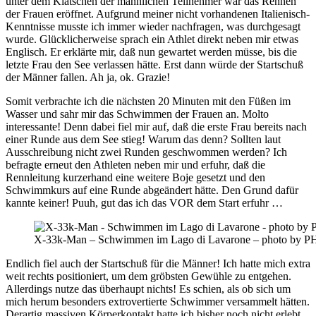
unter dem Klatschen der männlichen Teilnehmer war das Rennen
der Frauen eröffnet. Aufgrund meiner nicht vorhandenen Italienisch-
Kenntnisse musste ich immer wieder nachfragen, was durchgesagt
wurde. Glücklicherweise sprach ein Athlet direkt neben mir etwas
Englisch. Er erklärte mir, daß nun gewartet werden müsse, bis die
letzte Frau den See verlassen hätte. Erst dann würde der Startschuß
der Männer fallen. Ah ja, ok. Grazie!
Somit verbrachte ich die nächsten 20 Minuten mit den Füßen im
Wasser und sahr mir das Schwimmen der Frauen an. Molto
interessante! Denn dabei fiel mir auf, daß die erste Frau bereits nach
einer Runde aus dem See stieg! Warum das denn? Sollten laut
Ausschreibung nicht zwei Runden geschwommen werden? Ich
befragte erneut den Athleten neben mir und erfuhr, daß die
Rennleitung kurzerhand eine weitere Boje gesetzt und den
Schwimmkurs auf eine Runde abgeändert hätte. Den Grund dafür
kannte keiner! Puuh, gut das ich das VOR dem Start erfuhr …
X-33k-Man – Schwimmen im Lago di Lavarone – photo
Endlich fiel auch der Startschuß für die Männer! Ich hatte mich extra
weit rechts positioniert, um dem gröbsten Gewühle zu entgehen.
Allerdings nutze das überhaupt nichts! Es schien, als ob sich um
mich herum besonders extrovertierte Schwimmer versammelt hätten.
Derartig massiven Körperkontakt hatte ich bisher noch nicht erlebt.