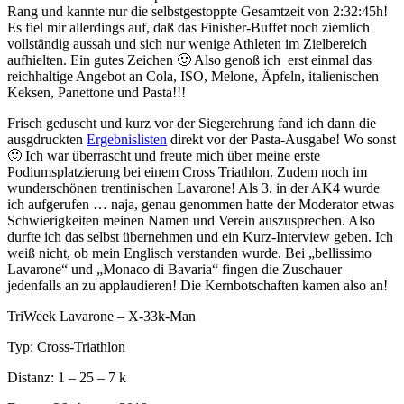
Rang und kannte nur die selbstgestoppte Gesamtzeit von 2:32:45h!
Es fiel mir allerdings auf, daß das Finisher-Buffet noch ziemlich
vollständig aussah und sich nur wenige Athleten im Zielbereich
aufhielten. Ein gutes Zeichen 🙂 Also genoß ich erst einmal das
reichhaltige Angebot an Cola, ISO, Melone, Äpfeln, italienischen
Keksen, Panettone und Pasta!!!
Frisch geduscht und kurz vor der Siegerehrung fand ich dann die
ausgdruckten
Ergebnislisten
direkt vor der Pasta-Ausgabe! Wo sonst
🙂 Ich war überrascht und freute mich über meine erste
Podiumsplatzierung bei einem Cross Triathlon. Zudem noch im
wunderschönen trentinischen Lavarone! Als 3. in der AK4 wurde
ich aufgerufen … naja, genau genommen hatte der Moderator etwas
Schwierigkeiten meinen Namen und Verein auszusprechen. Also
durfte ich das selbst übernehmen und ein Kurz-Interview geben. Ich
weiß nicht, ob mein Englisch verstanden wurde. Bei „
bellissimo
Lavarone
“ und „Monaco di Bavaria“ fingen die Zuschauer
jedenfalls an zu applaudieren! Die Kernbotschaften kamen also an!
TriWeek Lavarone – X-33k-Man
Typ: Cross-Triathlon
Distanz: 1 – 25 – 7 k