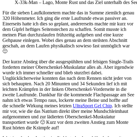
X-33k-Man – Lago, Monte Rust und das Ziel unterhalb des See
Für die sieben Laufkilometern machte das in Summe ziemlich genau
320 Höhenmeter. Ich ging die erste Laufrunde etwas passiver an.
Einerseits hatte ich dies so geplant, andererseits machte mir kurz vor
dem Gipfel heftiges Seitenstechen zu schaffen. Somit musste ich
meinen Plan durchzulaufen frühzeitig aufgeben und eine kurze
Gehpause einlegen. Wobei dies genau an dem steilsten Abschnitt
geschah, an dem Laufen physikalisch sowieso fast unmöglich war
🙂
Der kurze Abstieg über die ausgespühlten und felsigen Single-Trails
forderten meiner Oberschenkel-Muskulatur alles ab. Aber irgendwie
wurde ich immer schneller und blieb sturzfrei dabei.
Unglücklicherweise konnten das nach dem Rennen nicht jeder von
sich behaupten. Nach 20 Minunten und 34 Sekunden lief ich mit
leichten Krämpfen in der linken Oberschenkel-Vorderseite in die
zweite Laufrunde. Dankbar für die kommende Flachpassage am See
nahm ich etwas Tempo raus, lockerte meine Beine und hoffte auf
die schnelle Wirkung meines letzten
UltraSport Gel Chip
. Ich stellte
mir vor, wie die das Natrium direkt über meine Mundschleimhaut
aufgenommen und zur lädierten Oberschenkel-Muskulatur
transportiert wurde 🙂 Kurz vor dem zweiten Anstieg zum Monte
Rust hörten die Krämpfe auf!