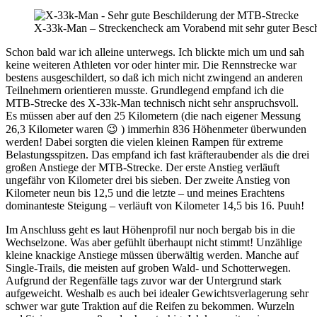
X-33k-Man – Streckencheck am Vorabend mit sehr guter Besc
Schon bald war ich alleine unterwegs. Ich blickte mich um und sah
keine weiteren Athleten vor oder hinter mir. Die Rennstrecke war
bestens ausgeschildert, so daß ich mich nicht zwingend an anderen
Teilnehmern orientieren musste. Grundlegend empfand ich die
MTB-Strecke des X-33k-Man technisch nicht sehr anspruchsvoll.
Es müssen aber auf den 25 Kilometern (die nach eigener Messung
26,3 Kilometer waren 😉 ) immerhin 836 Höhenmeter überwunden
werden! Dabei sorgten die vielen kleinen Rampen für extreme
Belastungsspitzen. Das empfand ich fast kräfteraubender als die drei
großen Anstiege der MTB-Strecke. Der erste Anstieg verläuft
ungefähr von Kilometer drei bis sieben. Der zweite Anstieg von
Kilometer neun bis 12,5 und die letzte – und meines Erachtens
dominanteste Steigung – verläuft von Kilometer 14,5 bis 16. Puuh!
Im Anschluss geht es laut Höhenprofil nur noch bergab bis in die
Wechselzone. Was aber gefühlt überhaupt nicht stimmt! Unzählige
kleine knackige Anstiege müssen überwältig werden. Manche auf
Single-Trails, die meisten auf groben Wald- und Schotterwegen.
Aufgrund der Regenfälle tags zuvor war der Untergrund stark
aufgeweicht. Weshalb es auch bei idealer Gewichtsverlagerung sehr
schwer war gute Traktion auf die Reifen zu bekommen. Wurzeln