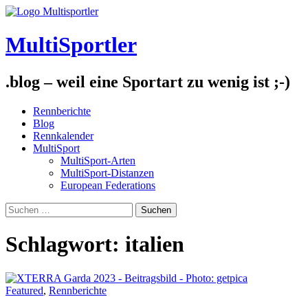
Skip
to
content
MultiSportler
.blog – weil eine Sportart zu wenig ist ;-)
Rennberichte
Blog
Rennkalender
MultiSport
MultiSport-Arten
MultiSport-Distanzen
European Federations
Suchen
nach:
Schlagwort:
italien
Featured
,
Rennberichte