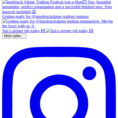
Getting ready for @innsbruckalpine trailrun tommor
Just a proper job today 🙌
Mehr laden...