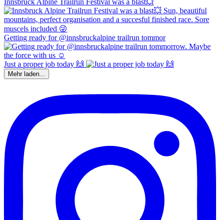
Innsbruck Alpine Trailrun Festival was a blast💥
Getting ready for @innsbruckalpine trailrun tommor
Just a proper job today 🙌
Mehr laden...