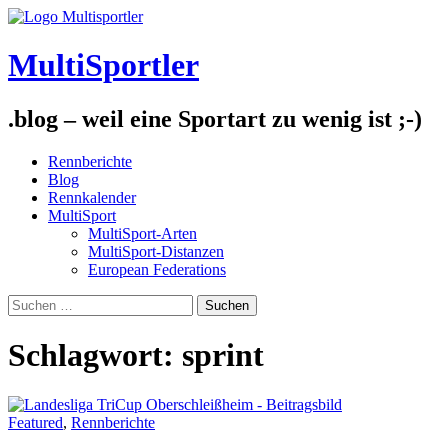
Skip
to
content
MultiSportler
.blog – weil eine Sportart zu wenig ist ;-)
Rennberichte
Blog
Rennkalender
MultiSport
MultiSport-Arten
MultiSport-Distanzen
European Federations
Suchen
nach:
Schlagwort:
sprint
Featured
,
Rennberichte